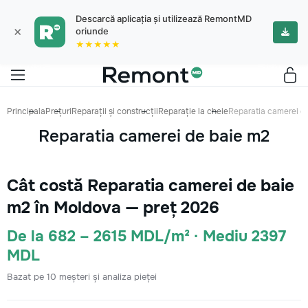
Descarcă aplicația și utilizează RemontMD
×
oriunde
★★★★★
Principala
Prețuri
Reparații și construcții
Reparație la cheie
Reparatia camerei d
Reparatia camerei de baie m2
Cât costă Reparatia camerei de baie
m2 în Moldova — preț 2026
De la 682 – 2615 MDL/m² · Mediu 2397
MDL
Bazat pe 10 meșteri și analiza pieței