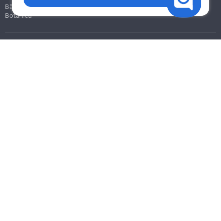
Bălți
Botanica
Blog
Reguli
Prețuri la servicii
Ajutor
Politica de confidențialitate
Cookies
Scrie în suport
info@remont.md
SRL "Br Team Pro"