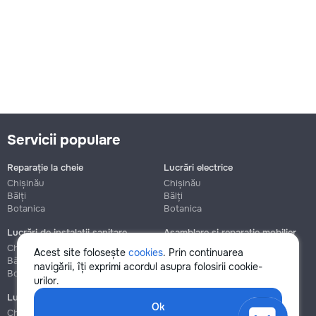
Servicii populare
Reparație la cheie
Lucrări electrice
Chișinău
Chișinău
Bălți
Bălți
Botanica
Botanica
Lucrări de instalații sanitare
Asamblare și reparație mobilier
Chișinău
Chișinău
Acest site folosește
cookies
. Prin continuarea
Bălți
Bălți
navigării, îți exprimi acordul asupra folosirii cookie-
Botanica
Botanica
urilor.
Lucrări de construcție și instalare
Ok
Chișinău