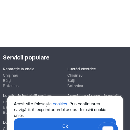
Servicii populare
Reparație la cheie
Lucrări electrice
Chișinău
Chișinău
Bălți
Bălți
Botanica
Botanica
Lucrări de instalații sanitare
Asamblare și reparație mobilier
Chișinău
Chișinău
Acest site folosește
cookies
. Prin continuarea
Bălți
Bălți
navigării, îți exprimi acordul asupra folosirii cookie-
Botanica
Botanica
urilor.
Lucrări de construcție și instalare
Ok
Chișinău