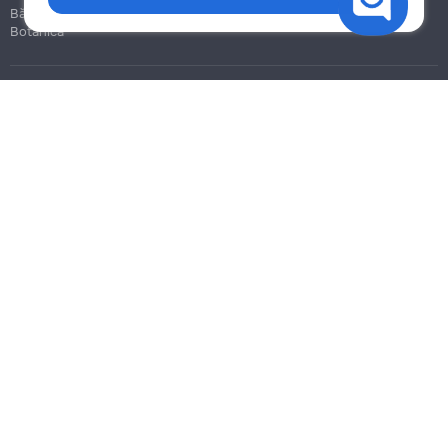
Bălți
Botanica
Blog
Reguli
Prețuri la servicii
Ajutor
Politica de confidențialitate
Cookies
Scrie în suport
info@remont.md
SRL "Br Team Pro"