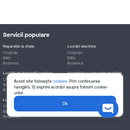
Servicii populare
Reparație la cheie
Lucrări electrice
Chișinău
Chișinău
Bălți
Bălți
Botanica
Botanica
Lucrări de instalații sanitare
Asamblare și reparație mobilier
Chișinău
Chișinău
Acest site folosește
cookies
. Prin continuarea
Bălți
Bălți
navigării, îți exprimi acordul asupra folosirii cookie-
Botanica
Botanica
urilor.
Lucrări de construcție și instalare
Ok
Chișinău
Bălți
Botanica