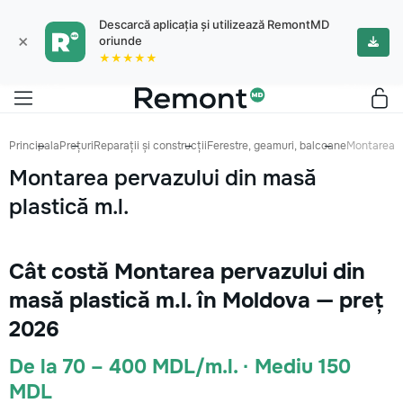
Descarcă aplicația și utilizează RemontMD
×
oriunde
★★★★★
Principala
Prețuri
Reparații și construcții
Ferestre, geamuri, balcoane
Montarea pe
Montarea pervazului din masă
plastică m.l.
Cât costă Montarea pervazului din
masă plastică m.l. în Moldova — preț
2026
De la 70 – 400 MDL/m.l. · Mediu 150
MDL