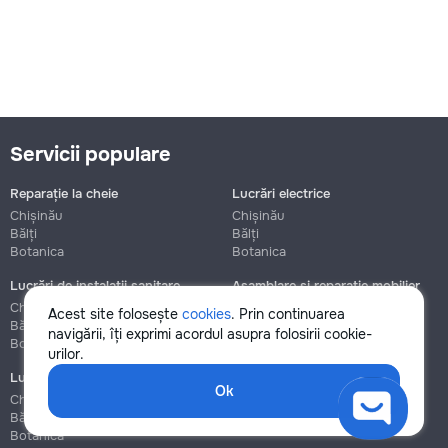
Servicii populare
Reparație la cheie
Lucrări electrice
Chișinău
Chișinău
Bălți
Bălți
Botanica
Botanica
Lucrări de instalații sanitare
Asamblare și reparație mobilier
Chișinău
Chișinău
Acest site folosește
cookies
. Prin continuarea
Bălți
Bălți
navigării, îți exprimi acordul asupra folosirii cookie-
Botanica
Botanica
urilor.
Lucrări de construcție și instalare
Ok
Chișinău
Bălți
Botanica