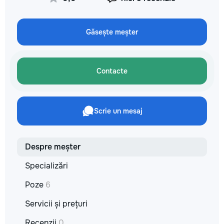
✔ Обучение взрослых ✔
технологии. Дове
Бесплатный пробный урок
заботу о вашем а
он будет радовать
Găsește meșter
годы.
Contacte
Scrie un mesaj
Despre meșter
Specializări
Poze
6
Servicii și prețuri
Recenzii
0