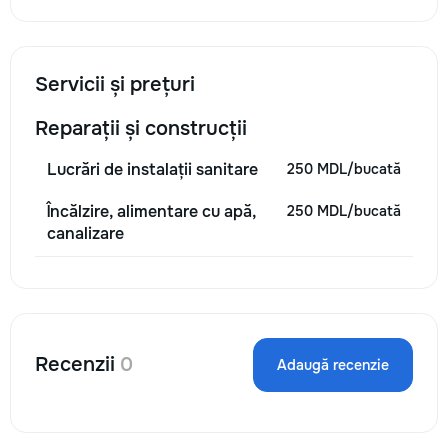
Servicii și prețuri
Reparații și construcții
Lucrări de instalații sanitare
250 MDL/bucată
Încălzire, alimentare cu apă,
250 MDL/bucată
canalizare
Recenzii
0
Adaugă recenzie