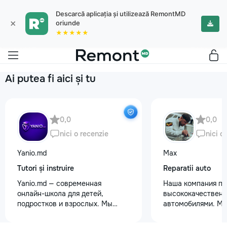
Descarcă aplicația și utilizează RemontMD
×
oriunde
★★★★★
Ai putea fi aici și tu
0,0
0,0
nici o recenzie
nici o
Yanio.md
Max
Tutori și instruire
Reparatii auto
Yanio.md — современная
Наша компания пр
онлайн-школа для детей,
высококачественн
подростков и взрослых. Мы
автомобилями. М
помогаем ученикам улучшать
предоставляем ус
знания по школьным предметам,
полировки кузова 