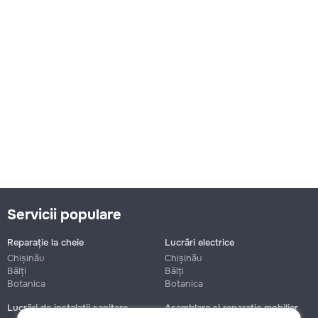
Servicii populare
Reparație la cheie
Lucrări electrice
Chișinău
Chișinău
Bălți
Bălți
Botanica
Botanica
Lucrări de instalații sanitare
Asamblare și reparație mobilier