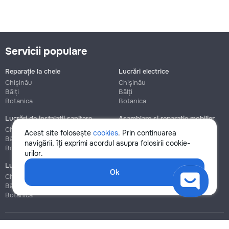
Servicii populare
Reparație la cheie
Lucrări electrice
Chișinău
Chișinău
Bălți
Bălți
Botanica
Botanica
Lucrări de instalații sanitare
Asamblare și reparație mobilier
Chișinău
Chișinău
Acest site folosește
cookies
. Prin continuarea
Bălți
Bălți
navigării, îți exprimi acordul asupra folosirii cookie-
Botanica
Botanica
urilor.
Lucrări de construcție și instalare
Ok
Chișinău
Bălți
Botanica