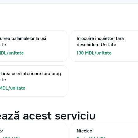
uirea balamalelor la usi
Inlocuire incuietori fara
ate
deschidere Unitate
DL/unitate
130 MDL/unitate
alarea usei interioare fara prag
ate
MDL/unitate
ază acest serviciu
or
Nicolae