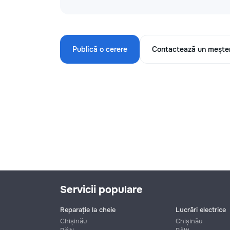
Publică o cerere
Contactează un mește
Servicii populare
Reparație la cheie
Lucrări electrice
Chișinău
Chișinău