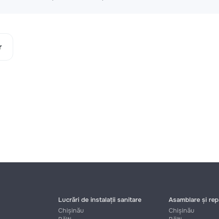
r
Lucrări de instalații sanitare
Asamblare și repa
Chișinău
Chișinău