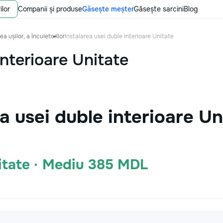
ilor
Companii și produse
Găsește meșter
Găsește sarcini
Blog
ea ușilor, a încuietorilor
Instalarea usei duble interioare Unitate
interioare Unitate
ea usei duble interioare U
itate · Mediu 385 MDL