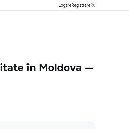
Logare
Registrare
Ru
nitate în Moldova —