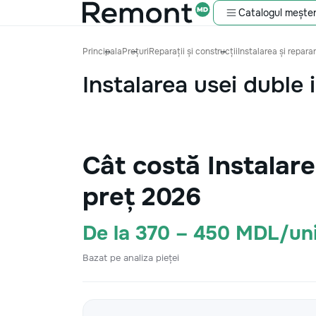
Catalogul meșter
Principala
Prețuri
Reparații și construcții
Instalarea și reparar
Instalarea usei duble 
Cât costă Instalar
preț 2026
De la 370 – 450 MDL/un
Bazat pe analiza pieței