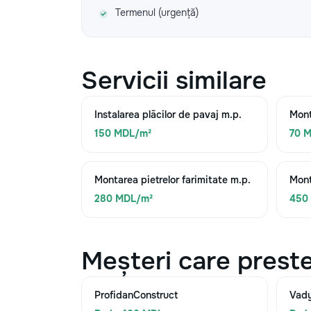
Termenul (urgență)
Servicii similare
Instalarea plăcilor de pavaj m.p.
Mont
150 MDL/m²
70 M
Montarea pietrelor farimitate m.p.
Mont
280 MDL/m²
450
Meșteri care preste
ProfidanConstruct
Vad