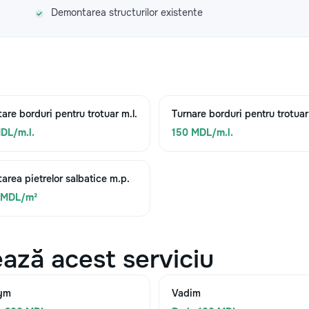
Demontarea structurilor existente
are borduri pentru trotuar m.l.
Turnare borduri pentru trotuar
DL/m.l.
150 MDL/m.l.
area pietrelor salbatice m.p.
 MDL/m²
ază acest serviciu
ym
Vadim