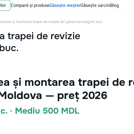
ilor
Companii și produse
Găsește meșter
Găsește sarcini
Blog
ricarea și montarea trapei de revizie din gresie pe magneț buc.
 trapei de revizie
buc.
a și montarea trapei de r
 Moldova — preț 2026
c. · Mediu 500 MDL