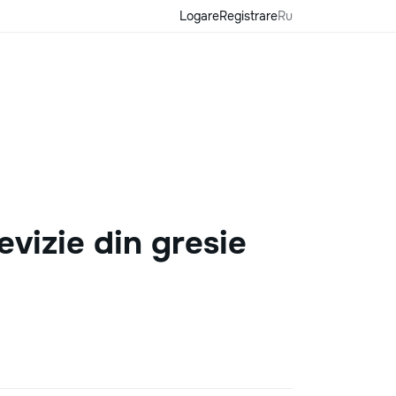
Logare
Registrare
Ru
evizie din gresie