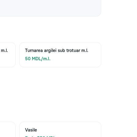
 m.l.
Turnarea argilei sub trotuar m.l.
50 MDL/m.l.
Vasile