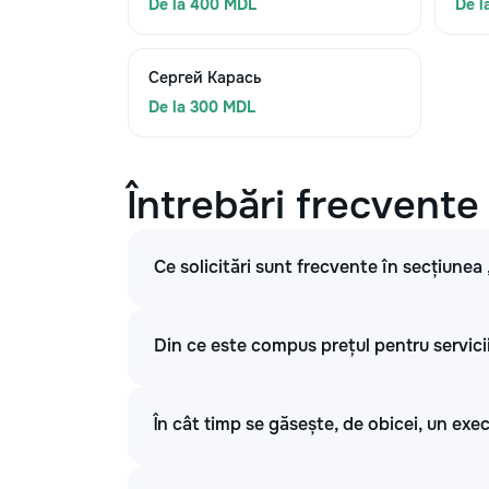
De la 400 MDL
De l
Сергей Карась
De la 300 MDL
Întrebări frecvente
Ce solicitări sunt frecvente în secțiunea 
Din ce este compus prețul pentru servicii
În cât timp se găsește, de obicei, un exe