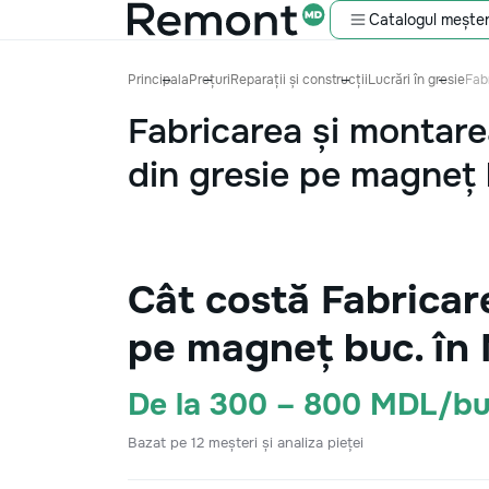
Catalogul meșter
Principala
Prețuri
Reparații și construcții
Lucrări în gresie
Fab
Fabricarea și montarea
din gresie pe magneț 
Cât costă Fabricare
pe magneț buc. în
De la 300 – 800 MDL/bu
Bazat pe 12 meșteri și analiza pieței