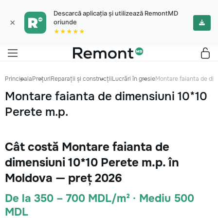
Descarcă aplicația și utilizează RemontMD
×
oriunde
★★★★★
Principala
Prețuri
Reparații și construcții
Lucrări în gresie
Montare faianta de dim
Montare faianta de dimensiuni 10*10
Perete m.p.
Cât costă Montare faianta de
dimensiuni 10*10 Perete m.p. în
Moldova — preț 2026
De la 350 – 700 MDL/m² · Mediu 500
MDL