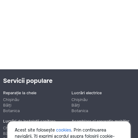
Servicii populare
Reparație la cheie
Lucrări electrice
Chișinău
Chișinău
Bălți
Bălți
Botanica
Botanica
Lucrări de instalații sanitare
Asamblare și reparație mobilier
Chișinău
Chișinău
Acest site folosește
cookies
. Prin continuarea
Bălți
Bălți
navigării, îți exprimi acordul asupra folosirii cookie-