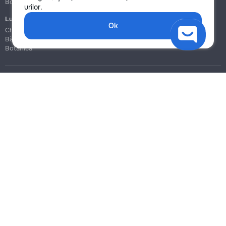
Botanica
Botanica
urilor.
Lucrări de construcție și instalare
Ok
Chișinău
Bălți
Botanica
Blog
Reguli
Prețuri la servicii
Ajutor
Politica de confidențialitate
Cookies
Scrie în suport
info@remont.md