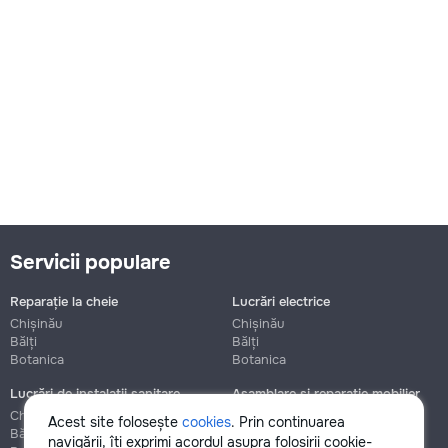
Servicii populare
Reparație la cheie
Lucrări electrice
Chișinău
Chișinău
Bălți
Bălți
Botanica
Botanica
Lucrări de instalații sanitare
Asamblare și reparație mobilier
Chișinău
Chișinău
Acest site folosește
cookies
. Prin continuarea
Bălți
Bălți
navigării, îți exprimi acordul asupra folosirii cookie-