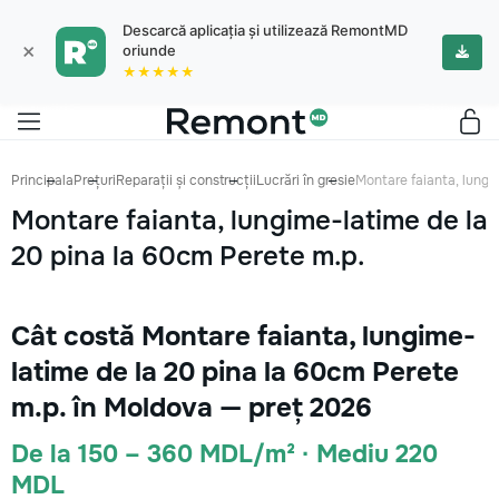
Descarcă aplicația și utilizează RemontMD
×
oriunde
★★★★★
Principala
Prețuri
Reparații și construcții
Lucrări în gresie
Montare faianta, lungi
Montare faianta, lungime-latime de la
20 pina la 60cm Perete m.p.
Cât costă Montare faianta, lungime-
latime de la 20 pina la 60cm Perete
m.p. în Moldova — preț 2026
De la 150 – 360 MDL/m² · Mediu 220
MDL