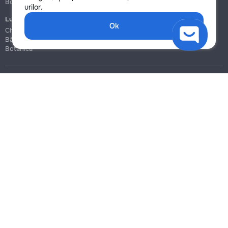
Botanica
Botanica
urilor.
Lucrări de construcție și instalare
Ok
Chișinău
Bălți
Botanica
Blog
Reguli
Prețuri la servicii
Ajutor
Politica de confidențialitate
Cookies
Scrie în suport
info@remont.md