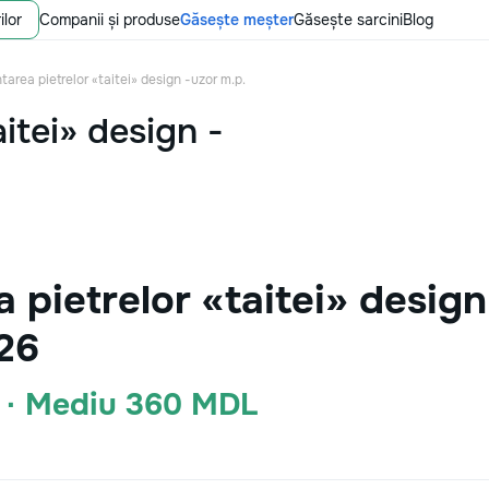
ilor
Companii și produse
Găsește meșter
Găsește sarcini
Blog
area pietrelor «taitei» design -uzor m.p.
itei» design -
pietrelor «taitei» design
26
 · Mediu 360 MDL