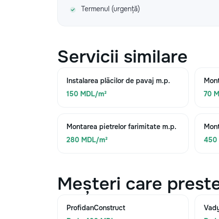
Termenul (urgență)
Servicii similare
Instalarea plăcilor de pavaj m.p.
Mont
150 MDL/m²
70 M
Montarea pietrelor farimitate m.p.
Mont
280 MDL/m²
450
Meșteri care preste
ProfidanConstruct
Vad