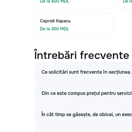
De la 400 MDL
De l
Сергей Карась
De la 300 MDL
Întrebări frecvente
Ce solicitări sunt frecvente în secțiunea 
Din ce este compus prețul pentru servicii
În cât timp se găsește, de obicei, un exe