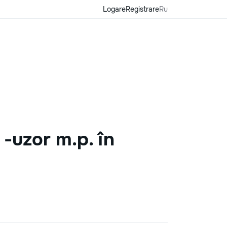
Logare
Registrare
Ru
 -uzor m.p. în