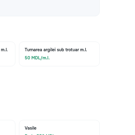
 m.l.
Turnarea argilei sub trotuar m.l.
50 MDL/m.l.
Vasile