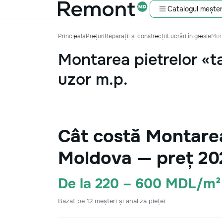
Catalogul meșter
Principala
Prețuri
Reparații și construcții
Lucrări în gresie
Mont
Montarea pietrelor «ta
uzor m.p.
Cât costă Montarea 
Moldova — preț 20
De la 220 – 600 MDL/m²
Bazat pe 12 meșteri și analiza pieței