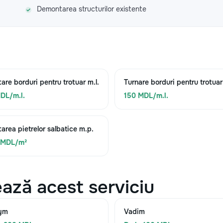
Demontarea structurilor existente
are borduri pentru trotuar m.l.
Turnare borduri pentru trotuar
DL/m.l.
150 MDL/m.l.
area pietrelor salbatice m.p.
 MDL/m²
ază acest serviciu
ym
Vadim