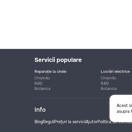
Servicii populare
Reparație la cheie
Lucrări electrice
Chișinău
Chișinău
Bălți
Bălți
Botanica
Botanica
Nume
Acest s
Info
asupra f
Telefon
Blog
Reguli
Prețuri la servicii
Ajutor
Politica de confide