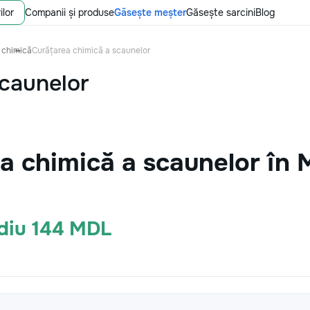
ilor
Companii și produse
Găsește meșter
Găsește sarcini
Blog
 chimică
Curățarea chimică a scaunelor
scaunelor
a chimică a scaunelor în
ediu 144 MDL