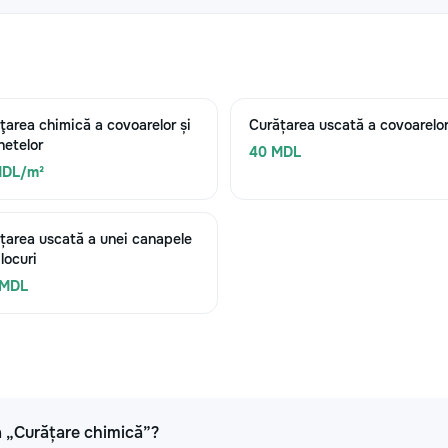
ţarea chimică a covoarelor și
Curățarea uscată a covoarelo
etelor
40 MDL
MDL/m²
țarea uscată a unei canapele
locuri
 MDL
ia „Curățare chimică”?