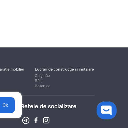
rație mobilier
Lucrări de construcție și instalare
Chișinău
Bălți
Botanica
Ok
Rețele de socializare