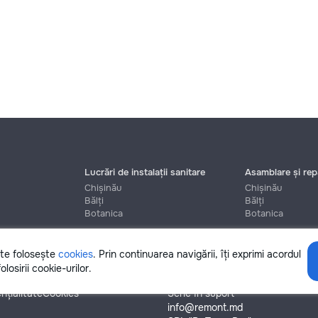
Lucrări de instalații sanitare
Asamblare și repa
Chișinău
Chișinău
Bălți
Bălți
Botanica
Botanica
ite folosește
cookies
. Prin continuarea navigării, îți exprimi acordul
Ajutor
olosirii cookie-urilor.
nțialitate
Cookies
Scrie în suport
info@remont.md