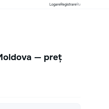
Logare
Registrare
Ru
 Moldova — preț