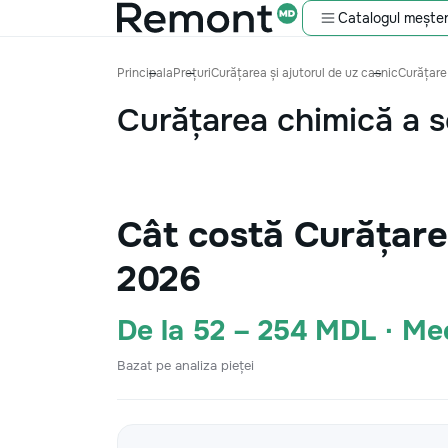
Catalogul meșter
Principala
Prețuri
Curățarea și ajutorul de uz casnic
Curățare
Curățarea chimică a 
Cât costă Curățare
2026
De la 52 – 254 MDL · M
Bazat pe analiza pieței