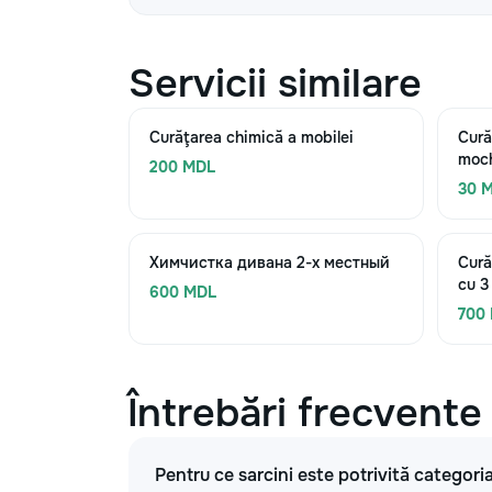
Servicii similare
Curăţarea chimică a mobilei
Cură
moch
200 MDL
30 
Химчистка дивана 2-х местный
Cură
cu 3 
600 MDL
700
Întrebări frecvente
Pentru ce sarcini este potrivită categor