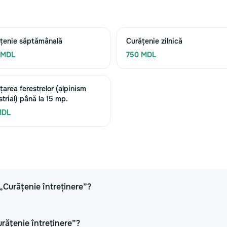
țenie săptămânală
Curățenie zilnică
 MDL
750 MDL
țarea ferestrelor (alpinism
strial) până la 15 mp.
MDL
 „Curățenie întreținere”?
urățenie întreținere”?