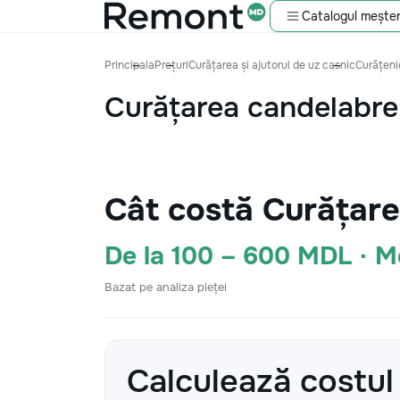
Catalogul meșter
Principala
Prețuri
Curățarea și ajutorul de uz casnic
Curățenie
Curățarea candelabre
Cât costă Curățare
De la 100 – 600 MDL · 
Bazat pe analiza pieței
Calculează costul