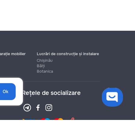
rație mobilier
Lucrări de construcție și instalare
Chișinău
Bălți
Botanica
Ok
Rețele de socializare