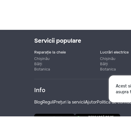
Servicii populare
Reparație la cheie
Lucrări electrice
Chișinău
Chișinău
Bălți
Bălți
Botanica
Botanica
Nume
Acest s
Info
asupra f
Telefon
Blog
Reguli
Prețuri la servicii
Ajutor
Politica de confide
Denumire companie