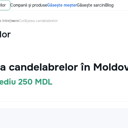
ilor
Companii și produse
Găsește meșter
Găsește sarcini
Blog
 întreținere
Curățarea candelabrelor
lor
a candelabrelor în Moldo
Mediu 250 MDL