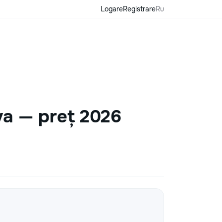
Logare
Registrare
Ru
va — preț 2026