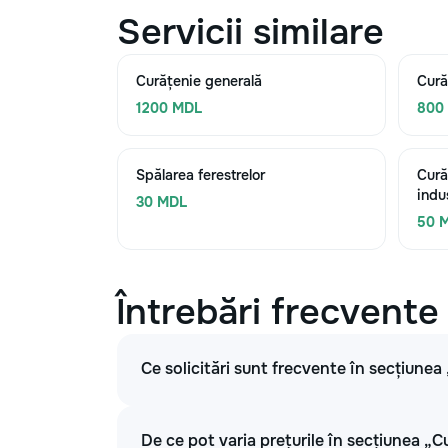
Servicii similare
Curățenie generală
Cură
1200 MDL
800
Spălarea ferestrelor
Cură
indu
30 MDL
50 
Întrebări frecvente
Ce solicitări sunt frecvente în secțiunea
De ce pot varia prețurile în secțiunea „C