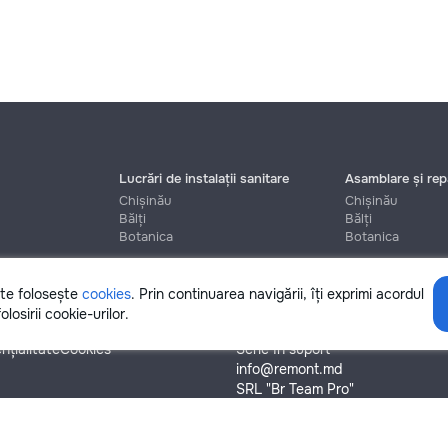
Lucrări de instalații sanitare
Asamblare și repa
Chișinău
Chișinău
Bălți
Bălți
Botanica
Botanica
ite folosește
cookies
. Prin continuarea navigării, îți exprimi acordul
Ajutor
olosirii cookie-urilor.
nțialitate
Cookies
Scrie în suport
info@remont.md
SRL "Br Team Pro"