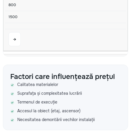
800
1500
→
Curățenie zilnică
350
Factori care influențează prețul
Calitatea materialelor
750
Suprafața și complexitatea lucrării
1500
Termenul de execuție
Accesul la obiect (etaj, ascensor)
Necesitatea demontării vechilor instalații
→