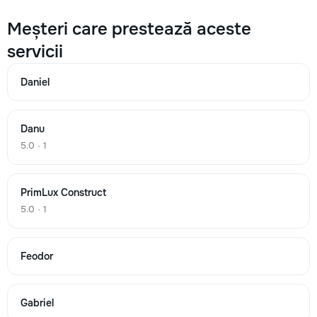
Meșteri care prestează aceste
Curățarea apartamentelor VIP
servicii
2000
Daniel
4000
8000
Danu
5.0 · 1
→
PrimLux Construct
5.0 · 1
Spălarea ferestrelor
20
Feodor
30
Gabriel
60