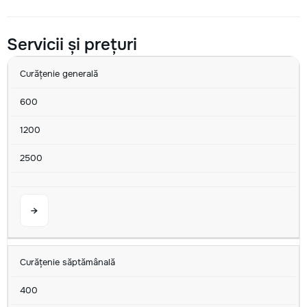
Servicii și prețuri
SERVICIU
MIN
AVG
MAX
U/M
Curățenie generală
600
1200
2500
→
Curățenie săptămânală
400