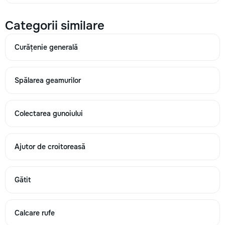
Categorii similare
→
Curățenie generală
Curățarea ferestrelor (alpinism industrial) până la 15 mp.
Spălarea geamurilor
25
50
Colectarea gunoiului
100
Ajutor de croitoreasă
→
Gătit
Curățarea ferestrelor de către alpiniști până la 25 mp.
Calcare rufe