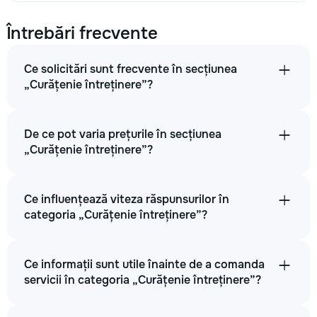
30
Întrebări frecvente
60
110
Ce solicitări sunt frecvente în secțiunea
„Curățenie întreținere”?
→
De ce pot varia prețurile în secțiunea
„Curățenie întreținere”?
Ștergerea uscată a mobilierului
Ce influențează viteza răspunsurilor în
30
categoria „Curățenie întreținere”?
60
120
Ce informații sunt utile înainte de a comanda
servicii în categoria „Curățenie întreținere”?
→