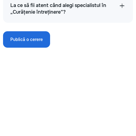
La ce să fii atent când alegi specialistul în
„Curățenie întreținere”?
Aplicarea lustrului pentru mobilă
50
Publică o cerere
100
200
→
Lustruire parchet, laminat (restaurator de culoare, lustruire)
30
60