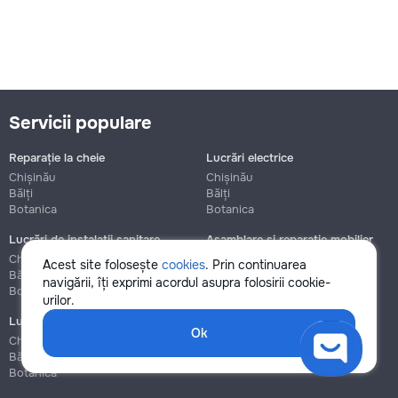
Servicii populare
Reparație la cheie
Lucrări electrice
Chișinău
Chișinău
Bălți
Bălți
Botanica
Botanica
Lucrări de instalații sanitare
Asamblare și reparație mobilier
Chișinău
Chișinău
Acest site folosește
cookies
. Prin continuarea
Bălți
Bălți
navigării, îți exprimi acordul asupra folosirii cookie-
Botanica
Botanica
urilor.
Lucrări de construcție și instalare
Ok
Chișinău
Bălți
Botanica