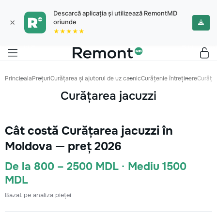
Descarcă aplicația și utilizează RemontMD
×
oriunde
★★★★★
Principala
Prețuri
Curățarea și ajutorul de uz casnic
Curățenie întreținere
Curățar
Curățarea jacuzzi
Cât costă Curățarea jacuzzi în
Moldova — preț 2026
De la 800 – 2500 MDL · Mediu 1500
MDL
Bazat pe analiza pieței