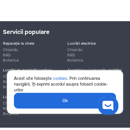
Servicii populare
Reparație la cheie
Lucrări electrice
Chișinău
Chișinău
Bălți
Bălți
Botanica
Botanica
Lucrări de instalații sanitare
Asamblare și reparație mobilier
Chișinău
Chișinău
Acest site folosește
cookies
. Prin continuarea
Bălți
Bălți
navigării, îți exprimi acordul asupra folosirii cookie-
Botanica
Botanica
urilor.
Lucrări de construcție și instalare
Ok
Chișinău
Bălți
Botanica