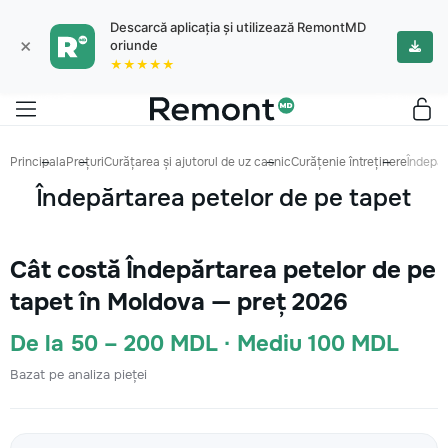
Descarcă aplicația și utilizează RemontMD
×
oriunde
★★★★★
Principala
Prețuri
Curățarea și ajutorul de uz casnic
Curățenie întreținere
Îndepăr
Îndepărtarea petelor de pe tapet
Cât costă Îndepărtarea petelor de pe
tapet în Moldova — preț 2026
De la 50 – 200 MDL · Mediu 100 MDL
Bazat pe analiza pieței