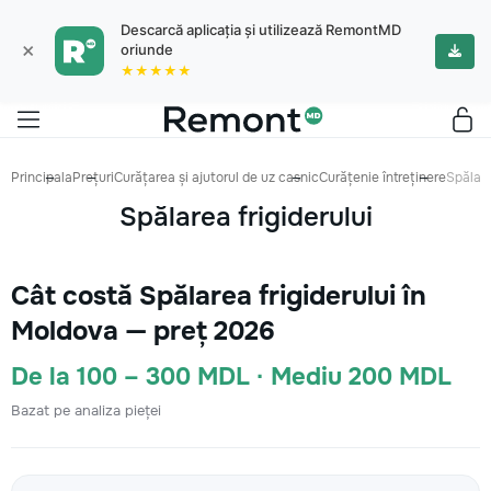
Descarcă aplicația și utilizează RemontMD
×
oriunde
★★★★★
Principala
Prețuri
Curățarea și ajutorul de uz casnic
Curățenie întreținere
Spălare
Spălarea frigiderului
Cât costă Spălarea frigiderului în
Moldova — preț 2026
De la 100 – 300 MDL · Mediu 200 MDL
Bazat pe analiza pieței