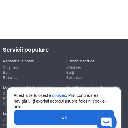
Servicii populare
Reparație la cheie
Lucrări electrice
Chișinău
Chișinău
Bălți
Bălți
Botanica
Botanica
Lucrări de instalații sanitare
Asamblare și reparație mobilier
Chișinău
Chișinău
Acest site folosește
cookies
. Prin continuarea
Bălți
Bălți
navigării, îți exprimi acordul asupra folosirii cookie-
Botanica
Botanica
urilor.
Lucrări de construcție și instalare
Ok
Chișinău
Bălți