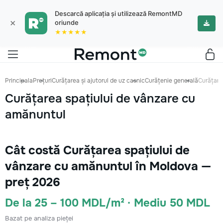
Descarcă aplicația și utilizează RemontMD
×
oriunde
★★★★★
Principala
Prețuri
Curățarea și ajutorul de uz casnic
Curățenie generală
Curățare
Curățarea spațiului de vânzare cu
amănuntul
Cât costă Curățarea spațiului de
vânzare cu amănuntul în Moldova —
preț 2026
De la 25 – 100 MDL/m² · Mediu 50 MDL
Bazat pe analiza pieței