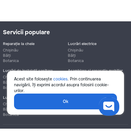
Servicii populare
Reparație la cheie
Lucrări electrice
Chișinău
Chișinău
Bălți
Bălți
Botanica
Botanica
Lucrări de instalații sanitare
Asamblare și reparație mobilier
Chișinău
Chișinău
Acest site folosește
cookies
. Prin continuarea
Bălți
Bălți
navigării, îți exprimi acordul asupra folosirii cookie-
Botanica
Botanica
urilor.
Lucrări de construcție și instalare
Ok
Chișinău
Bălți
Botanica