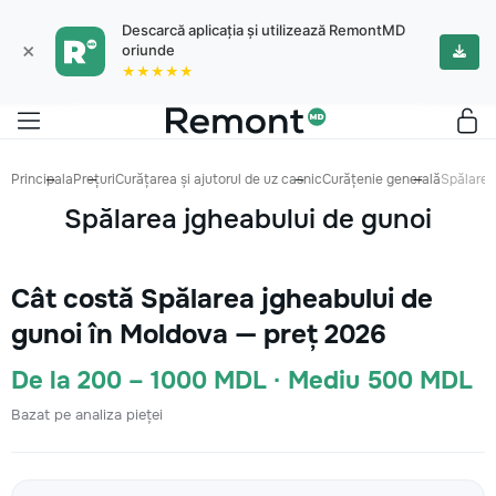
Descarcă aplicația și utilizează RemontMD
×
oriunde
★★★★★
Principala
Prețuri
Curățarea și ajutorul de uz casnic
Curățenie generală
Spălarea
Spălarea jgheabului de gunoi
Cât costă Spălarea jgheabului de
gunoi în Moldova — preț 2026
De la 200 – 1000 MDL · Mediu 500 MDL
Bazat pe analiza pieței