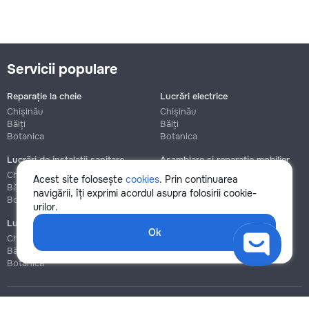
Servicii populare
Reparație la cheie
Lucrări electrice
Chișinău
Chișinău
Bălți
Bălți
Botanica
Botanica
Lucrări de instalații sanitare
Asamblare și reparație mobilier
Chișinău
Chișinău
Acest site folosește
cookies
. Prin continuarea
Bălți
Bălți
navigării, îți exprimi acordul asupra folosirii cookie-
Botanica
Botanica
urilor.
Lucrări de construcție și instalare
Ok
Chișinău
Bălți
Botanica