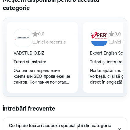
categorie
0,0
0,0
nici o recenzie
nici o r
VADSTUDIO.BIZ
Expert English Schoo
Tutori și instruire
Tutori și instruire
Основное направление
Noi te ajutăm nu doa
компании SEO-продвижение
vorbești, ci și să gân
сайтов. Компания помогает
direct în engleză!
своим клиентам внедриться
в интернет и успешно
решать с его помощью
бизнес-задачи.
Întrebări frecvente
Эффективное SEO-
продвижение способствует
росту количества запросов
Ce tip de lucrări acoperă specialiștii din categoria
и заказов на сайте клиента.