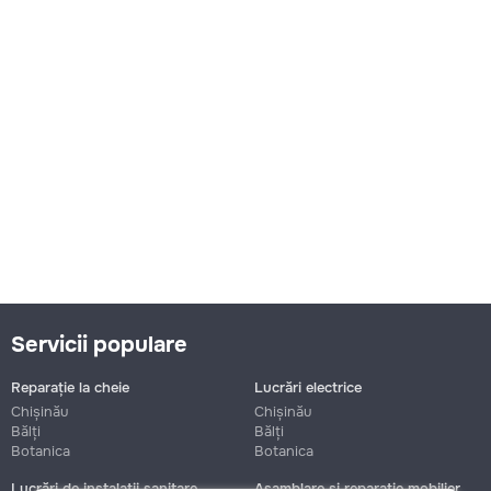
Servicii populare
Reparație la cheie
Lucrări electrice
Chișinău
Chișinău
Bălți
Bălți
Botanica
Botanica
Lucrări de instalații sanitare
Asamblare și reparație mobilier