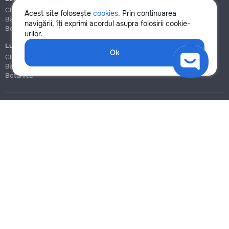
Chișinău
Chișinău
Acest site folosește
cookies
. Prin continuarea
Bălți
Bălți
navigării, îți exprimi acordul asupra folosirii cookie-
Botanica
Botanica
urilor.
Lucrări de construcție și instalare
Ok
Chișinău
Bălți
Botanica
Blog
Reguli
Prețuri la servicii
Ajutor
Politica de confidențialitate
Cookies