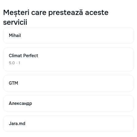
→
Meșteri care prestează aceste
servicii
Aer condiționat zgomotos
Mihail
300
450
Climat Perfect
700
5.0 · 1
GTM
→
Александр
Nu se scurge condens din unitatea de aer condiționat
350
Jara.md
500