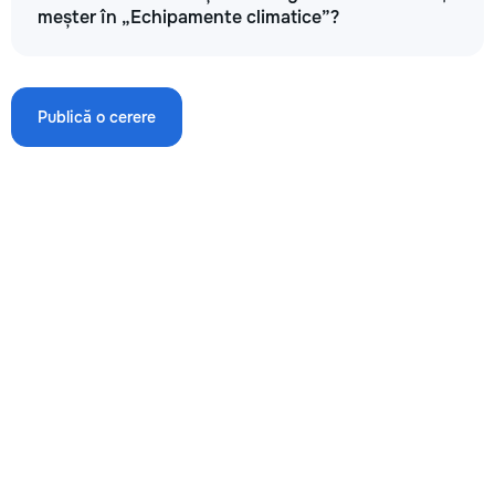
meșter în „Echipamente climatice”?
800
unitate
Publică o cerere
→
Țevile de aer condiționat îngheață
400
600
1000
→