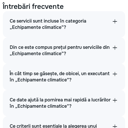
Întrebări frecvente
Unitatea de aer condiționat nu răspunde la telecomandă
Ce servicii sunt incluse în categoria
350
„Echipamente climatice”?
500
Din ce este compus prețul pentru serviciile din
800
„Echipamente climatice”?
unitate
În cât timp se găsește, de obicei, un executant
→
în „Echipamente climatice”?
Îngheț pe unitatea interioară a aparatului de aer condiționat
Ce date ajută la pornirea mai rapidă a lucrărilor
în „Echipamente climatice”?
350
500
Ce criterii sunt esențiale la alegerea unui