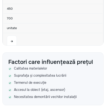
450
700
unitate
→
Aerul condiționat nu pornește
Factori care influențează prețul
Calitatea materialelor
350
Suprafața și complexitatea lucrării
500
Termenul de execuție
800
Accesul la obiect (etaj, ascensor)
Necesitatea demontării vechilor instalații