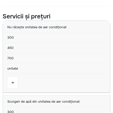
Servicii și prețuri
SERVICIU
MIN
AVG
MAX
U/M
Nu răcește unitatea de aer condiționat
300
450
700
unitate
→
Scurgeri de apă din unitatea de aer condiționat
300