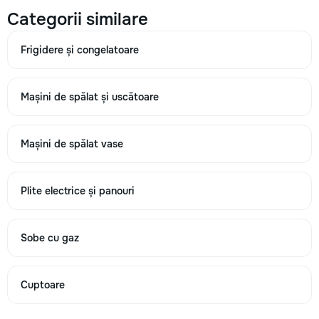
Categorii similare
800
Frigidere și congelatoare
unitate
→
Mașini de spălat și uscătoare
Unitatea de aer condiționat emite o eroare
Mașini de spălat vase
250
Plite electrice și panouri
400
600
Sobe cu gaz
unitate
Cuptoare
→