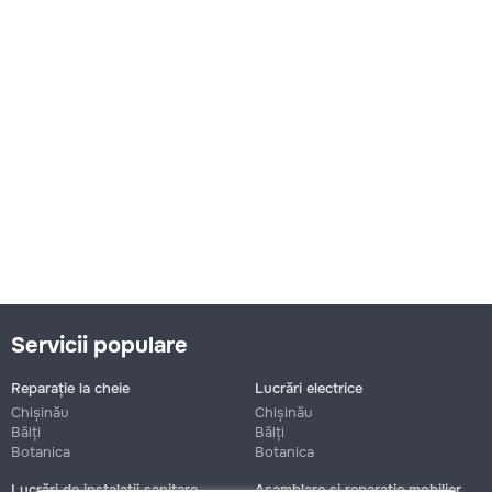
Servicii populare
Reparație la cheie
Lucrări electrice
Chișinău
Chișinău
Bălți
Bălți
Botanica
Botanica
Lucrări de instalații sanitare
Asamblare și reparație mobilier