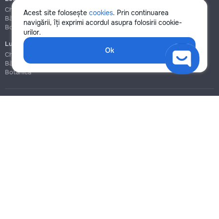
Chișinău
Chișinău
Acest site folosește
cookies
. Prin continuarea
Bălți
Bălți
navigării, îți exprimi acordul asupra folosirii cookie-
Botanica
Botanica
urilor.
Lucrări de construcție și instalare
Ok
Chișinău
Bălți
Botanica
Blog
Reguli
Prețuri la servicii
Ajutor
Politica de confidențialitate
Cookies