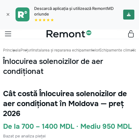
Descarcă aplicația și utilizează RemontMD
×
oriunde
★★★★★
Principala
Prețuri
Instalarea și repararea echipamentelor
Echipamente climatice
Înlocuirea solenoizilor de aer
condiționat
Cât costă Înlocuirea solenoizilor de
aer condiționat în Moldova — preț
2026
De la 700 – 1400 MDL · Mediu 950 MDL
Bazat pe analiza pieței