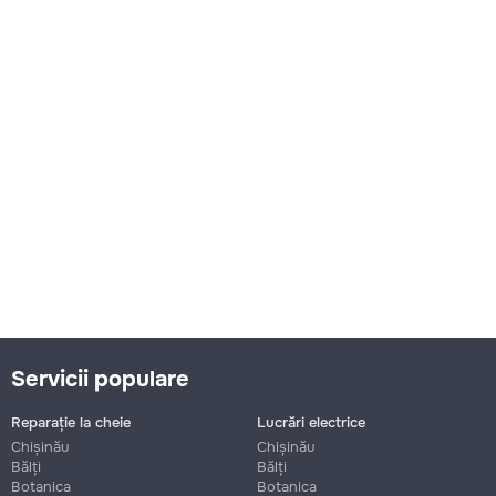
Servicii populare
Reparație la cheie
Lucrări electrice
Chișinău
Chișinău
Bălți
Bălți
Botanica
Botanica