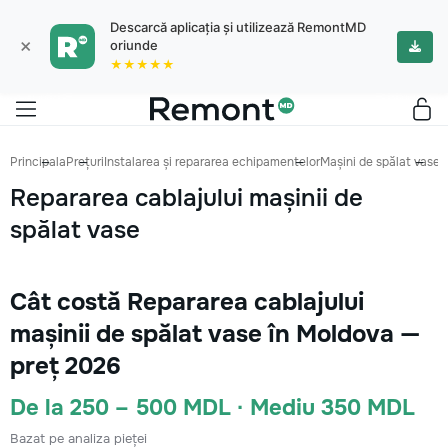
Descarcă aplicația și utilizează RemontMD
×
oriunde
★★★★★
Principala
Prețuri
Instalarea și repararea echipamentelor
Mașini de spălat vase
R
Repararea cablajului mașinii de
spălat vase
Cât costă Repararea cablajului
mașinii de spălat vase în Moldova —
preț 2026
De la 250 – 500 MDL · Mediu 350 MDL
Bazat pe analiza pieței