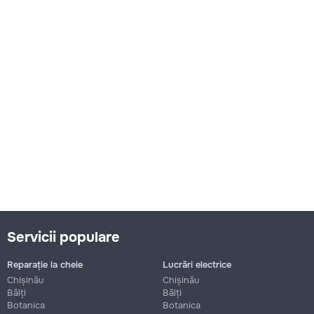
Servicii populare
Reparație la cheie
Lucrări electrice
Chișinău
Chișinău
Bălți
Bălți
Botanica
Botanica