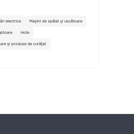
ări electrice
Mașini de spălat și uscătoare
ptoare
Hote
are și produse de curățat