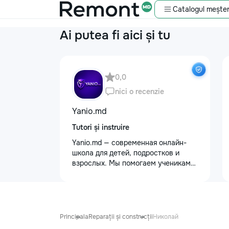
Catalogul meșter
Ai putea fi aici și tu
0,0
nici o recenzie
Yanio.md
Tutori și instruire
Yanio.md — современная онлайн-
школа для детей, подростков и
взрослых. Мы помогаем ученикам
улучшать знания по школьным
предметам, готовиться к
экзаменам, поступлению и
достигать личных образовательных
целей. В нашей команде работают
Principala
Reparații și construcții
Николай
квалифицированные преподаватели