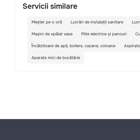
Servicii similare
Meșter pe o oră
Lucrări de instalații sanitare
Lucr
Mașini de spălat vase
Plite electrice și panouri
Cu
Încălzitoare de apă, boilere, cazane, coloane
Aspirato
Aparate mici de bucătărie