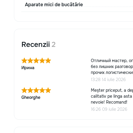
Aparate mici de bucătărie
Recenzii
2
Отличный мастер, оп
без лишних разговоро
Ирина
прочих логистически
13:28 14 iulie 2026
Meșter priceput, a dep
calitativ pe linga ast
Gheorghe
nevoie! Recomand!
16:26 09 iulie 2026