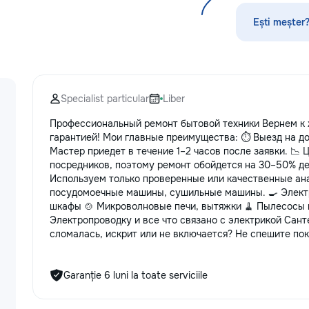
стекла для улучшения видимости и
оффлайн - Допол
ремонт царапин на кузове.
программу — дел
Ești meșter?
Дополнительно предлагаем
доступной - Уни
выпрямление вмятин без покраски,
персонажем Лун
нанесение защитных составов,
тонировку в соответствии с
законодательством и химчистку
Specialist particular
Liber
салона. Услуги по полировке хрома
и антихрому придают автомобилю
Профессиональный ремонт бытовой техники Вернем к ж
стиль, а защитная пленка на фары
гарантией! Мои главные преимущества: ⏱️ Выезд на до
защищает от повреждений. Мы
Мастер приедет в течение 1–2 часов после заявки. 📉
придерживаемся высоких
посредников, поэтому ремонт обойдется на 30–50% де
стандартов обслуживания,
Используем только проверенные или качественные ана
используя передовые технологии.
посудомоечные машины, сушильные машины. 🍳 Элект
Доверьте нам заботу о вашем
шкафы 🍲 Микроволновые печи, вытяжки 🧹 Пылесосы 
автомобиле, и он будет радовать
Электропроводку и все что связано с электрикой Сант
вас долгие годы.
сломалась, искрит или не включается? Не спешите по
Garanție 6 luni la toate serviciile