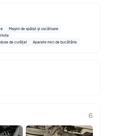
ce
Mașini de spălat și uscătoare
Hote
oduse de curățat
Aparate mici de bucătărie
6