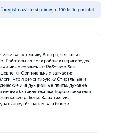
няем школьную
аем её понятной и
 Înregistrează-te și primește 100 lei în portofel
кальный формат с
ой
изни вашу технику быстро, честно и с
м: Работаем во всех районах и пригородах.
 Цены ниже сервисных: Работаем без
шевле. ⚙️ Оригинальные запчасти:
логи. Что я ремонтирую 👕 Стиральные и
рические и индукционные плиты, духовые
и мелкая бытовая техника Водонагреватели
ехнические работы. Ваша техника
купать новую! Спасем ваш бюджет.