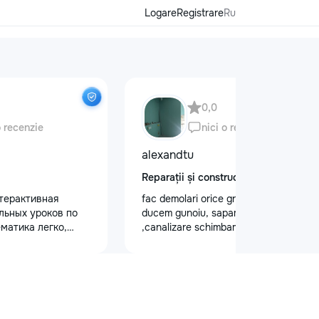
Logare
Registrare
Ru
0,0
o recenzie
nici o recenzie
alexandtu
Reparații și construcții
терактивная
fac demolari orice greutate de lucru si
льных уроков по
ducem gunoiu, sapam gropi
матика легко,
,canalizare schimbam trubele.Montam
ндивидуальным
gipsocarеon dupa proect.
учеников 5–12
идуальные, парные
 (до 4 человек) -
мынском языках -
 неделю - Онлайн и