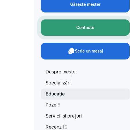
Găsește meșter
Contacte
Scrie un mesaj
Despre meșter
Specializări
Educație
Poze
6
Servicii și prețuri
Recenzii
2