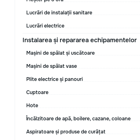
Lucrări de instalații sanitare
Lucrări electrice
Instalarea și repararea echipamentelor
Mașini de spălat și uscătoare
Mașini de spălat vase
Plite electrice și panouri
Cuptoare
Hote
Încălzitoare de apă, boilere, cazane, coloane
Aspiratoare și produse de curățat