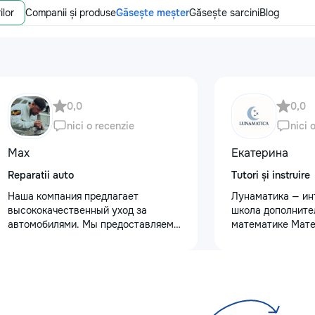
ilor
Companii și produse
Găsește meșter
Găsește sarcini
Blog
0,0
0,0
nici o recenzie
nici 
Max
Екатерина
Reparatii auto
Tutori și instruire
Наша компания предлагает
Лунаматика — ин
высококачественный уход за
школа дополните
автомобилями. Мы предоставляем
математике Мате
услуги полировки кузова для
интересно и с и
восстановления блеска, ремонт
подходом. - Для 
сколов и трещин на лобовом стекле
классов - Индив
для обеспечения безопасности.
и групповые уроки
Также выполняем оклейку
На русском и ру
защитными пленками, полировку
Занятия 2 раза в