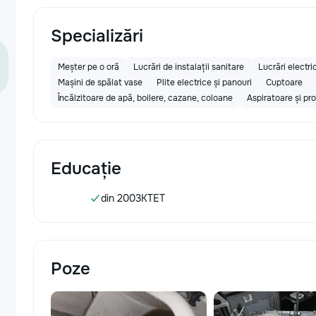
Specializări
Meșter pe o oră
Lucrări de instalații sanitare
Lucrări electri
Mașini de spălat vase
Plite electrice și panouri
Cuptoare
Încălzitoare de apă, boilere, cazane, coloane
Aspiratoare și pr
Educație
din 2003
КТЕТ
Poze