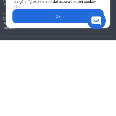
navigării, îți exprimi acordul asupra folosirii cookie-
Botanica
Botanica
urilor.
Lucrări de construcție și instalare
Ok
Chișinău
Bălți
Botanica
Blog
Reguli
Prețuri la servicii
Ajutor
Politica de confidențialitate
Cookies
Scrie în suport