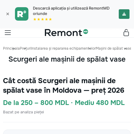
Descarcă aplicația și utilizează RemontMD
×
oriunde
★★★★★
Principala
Prețuri
Instalarea și repararea echipamentelor
Mașini de spălat vase
S
Scurgeri ale mașinii de spălat vase
Cât costă Scurgeri ale mașinii de
spălat vase în Moldova — preț 2026
De la 250 – 800 MDL · Mediu 480 MDL
Bazat pe analiza pieței