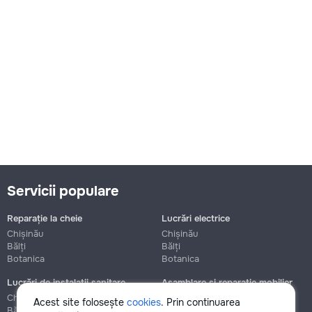
Servicii populare
Reparație la cheie
Lucrări electrice
Chișinău
Chișinău
Bălți
Bălți
Botanica
Botanica
Lucrări de instalații sanitare
Asamblare și reparație mobilier
Chișinău
Chișinău
Acest site folosește
cookies
. Prin continuarea
Bălți
Bălți