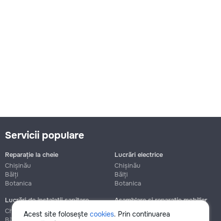
Servicii populare
Reparație la cheie
Lucrări electrice
Chișinău
Chișinău
Bălți
Bălți
Botanica
Botanica
Lucrări de instalații sanitare
Asamblare și reparație mobilier
Chișinău
Chișinău
Acest site folosește
cookies
. Prin continuarea
Bălți
Bălți