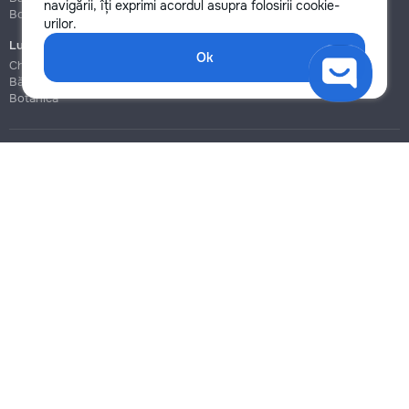
navigării, îți exprimi acordul asupra folosirii cookie-
Botanica
Botanica
urilor.
Lucrări de construcție și instalare
Ok
Chișinău
Bălți
Botanica
Blog
Reguli
Prețuri la servicii
Ajutor
Politica de confidențialitate
Cookies
Scrie în suport