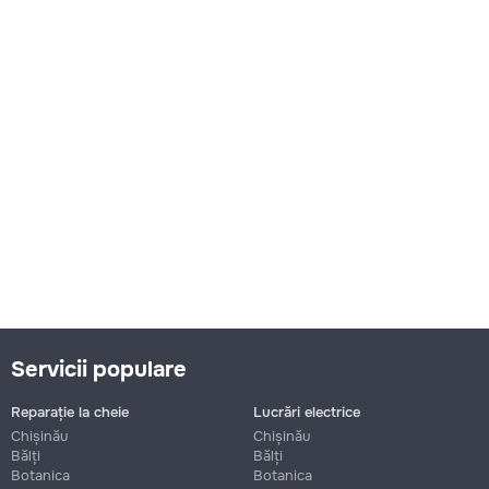
Servicii populare
Reparație la cheie
Lucrări electrice
Chișinău
Chișinău
Bălți
Bălți
Botanica
Botanica