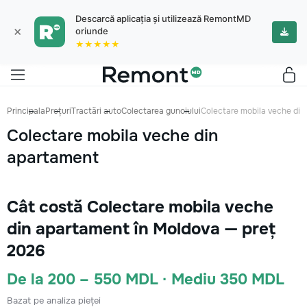
Descarcă aplicația și utilizează RemontMD
×
oriunde
★★★★★
Principala
Prețuri
Tractări auto
Colectarea gunoiului
Colectare mobila veche din
Colectare mobila veche din
apartament
Cât costă Colectare mobila veche
din apartament în Moldova — preț
2026
De la 200 – 550 MDL · Mediu 350 MDL
Bazat pe analiza pieței