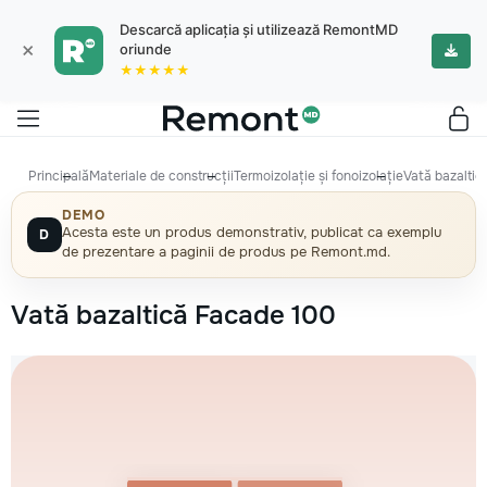
Descarcă aplicația și utilizează RemontMD
×
oriunde
★★★★★
Principală
Materiale de construcții
Termoizolație și fonoizolație
Vată bazaltic
DEMO
Acesta este un produs demonstrativ, publicat ca exemplu
D
de prezentare a paginii de produs pe Remont.md.
Vată bazaltică Facade 100