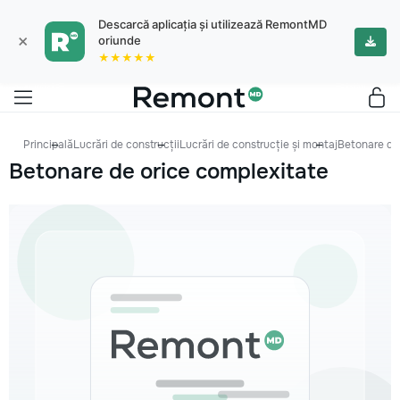
Descarcă aplicația și utilizează RemontMD
×
oriunde
★★★★★
Principală
Lucrări de construcții
Lucrări de construcție și montaj
Betonare de
Betonare de orice complexitate