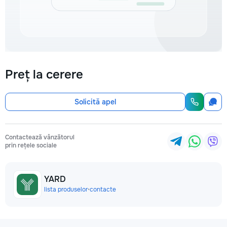
Preț la cerere
Solicită apel
Contactează vânzătorul
prin rețele sociale
YARD
lista produselor
•
contacte