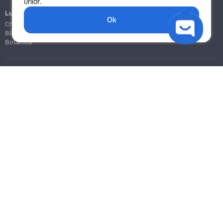
urilor.
Lucrări de construcție și instalare
Ok
Chișinău
Bălți
Botanica
Blog
Reguli
Prețuri la servicii
Ajutor
Politica de confidențialitate
Cookies
Scrie în suport
info@remont.md
SRL "Br Team Pro"