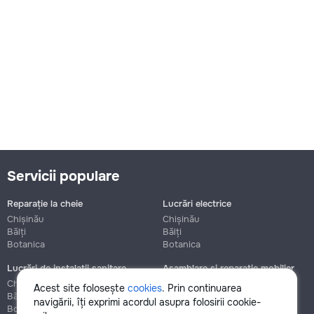
Servicii populare
Reparație la cheie
Lucrări electrice
Chișinău
Chișinău
Bălți
Bălți
Botanica
Botanica
Lucrări de instalații sanitare
Asamblare și reparație mobilier
Chișinău
Chișinău
Acest site folosește
cookies
. Prin continuarea
Bălți
Bălți
navigării, îți exprimi acordul asupra folosirii cookie-
Botanica
Botanica