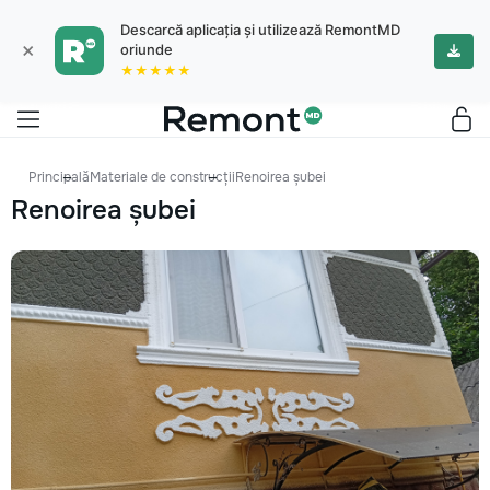
Descarcă aplicația și utilizează RemontMD
×
oriunde
★★★★★
Principală
Materiale de construcții
Renoirea șubei
Renoirea șubei