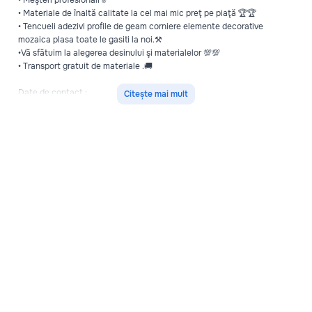
• Materiale de înaltă calitate la cel mai mic preţ pe piaţă 🏆🏆
• Tencueli adezivi profile de geam corniere elemente decorative
mozaica plasa toate le gasiti la noi.⚒
•Vă sfătuim la alegerea desinului şi materialelor 💯💯
• Transport gratuit de materiale .🚚
Date de contact :
Citește mai mult
+37378022782 📞📞☎️