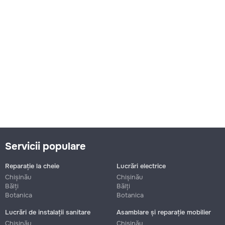
Servicii populare
Reparație la cheie
Lucrări electrice
Chișinău
Chișinău
Bălți
Bălți
Botanica
Botanica
Lucrări de instalații sanitare
Asamblare și reparație mobilier
Chișinău
Chișinău