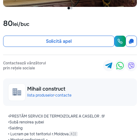
80
lei/buc
Solicită apel
Contactează vânzătorul
prin rețele sociale
Mihail construct
lista produselor
•
contacte
•PRESTĂM SERVICII DE TERMOIZOLARE A CASELOR .💯
•Subă renoirea șubei
•Saiding
• Lucram pe tot teritoriul r.Moldova.🇦🇩
• Meşteri profesionali ✊