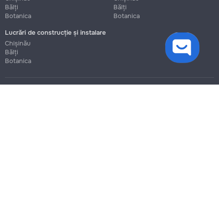
Bălți
Bălți
Botanica
Botanica
Lucrări de construcție și instalare
cookies
Chișinău
Bălți
Botanica
Blog
Reguli
Prețuri la servicii
Ajutor
Politica de confidențialitate
Cookies
Scrie în suport