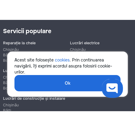
Servicii populare
Reparație la cheie
Lucrări electrice
Chișinău
Chișinău
Bălți
Bălți
Acest site folosește
cookies
. Prin continuarea
Botanica
Botanica
navigării, îți exprimi acordul asupra folosirii cookie-
Lucrări de instalații sanitare
Asamblare și reparație mobilier
urilor.
Chișinău
Chișinău
Bălți
Bălți
Ok
Botanica
Botanica
Lucrări de construcție și instalare
Chișinău
Bălți
Botanica