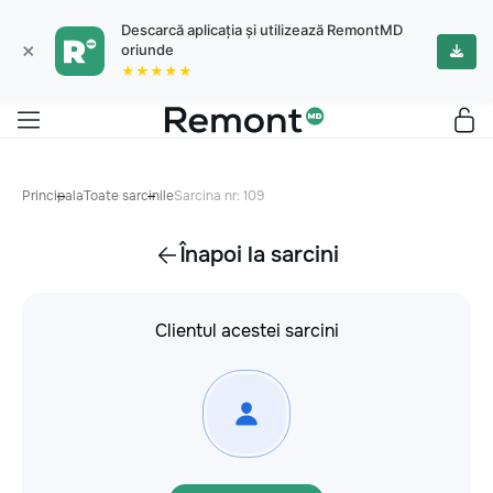
Descarcă aplicația și utilizează RemontMD
×
oriunde
★★★★★
Principala
Toate sarcinile
Sarcina nr: 109
Înapoi la sarcini
Clientul acestei sarcini