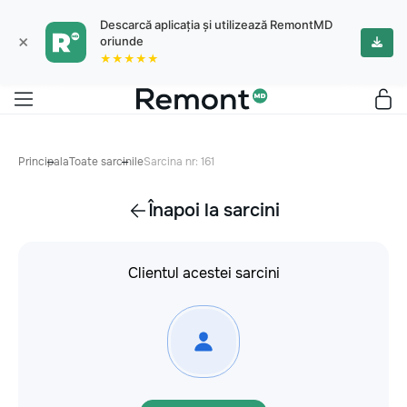
Descarcă aplicația și utilizează RemontMD
×
oriunde
★★★★★
Principala
Toate sarcinile
Sarcina nr: 161
Înapoi la sarcini
Clientul acestei sarcini