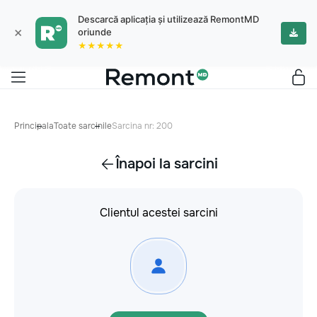
Descarcă aplicația și utilizează RemontMD
×
oriunde
★★★★★
Principala
Toate sarcinile
Sarcina nr: 200
Înapoi la sarcini
Clientul acestei sarcini