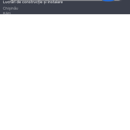
Lucrări de construcție și instalare
Chișinău
Bălți
Botanica
Blog
Reguli
Prețuri la servicii
Ajutor
Politica de confidențialitate
Cookies
Scrie în suport
info@remont.md
SRL "Br Team Pro"