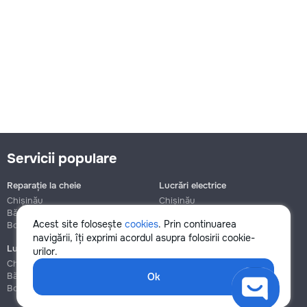
Servicii populare
Reparație la cheie
Lucrări electrice
Chișinău
Chișinău
Bălți
Bălți
Acest site folosește
cookies
. Prin continuarea
Botanica
Botanica
navigării, îți exprimi acordul asupra folosirii cookie-
Lucrări de instalații sanitare
Asamblare și reparație mobilier
urilor.
Chișinău
Chișinău
Bălți
Bălți
Ok
Botanica
Botanica