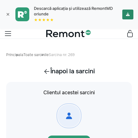
Descarcă aplicația și utilizează RemontMD
×
oriunde
★★★★★
Principala
Toate sarcinile
Sarcina nr: 269
Înapoi la sarcini
Clientul acestei sarcini