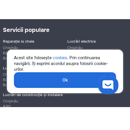
Servicii populare
Reparație la cheie
Lucrări electrice
Chișinău
Chișinău
Bălți
Bălți
Acest site folosește
cookies
. Prin continuarea
Botanica
Botanica
navigării, îți exprimi acordul asupra folosirii cookie-
Lucrări de instalații sanitare
Asamblare și reparație mobilier
urilor.
Chișinău
Chișinău
Bălți
Bălți
Ok
Botanica
Botanica
Lucrări de construcție și instalare
Chișinău
Bălți
Botanica