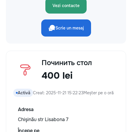
Vezi contacte
Scrie un mesaj
Починить стол
400 lei
Activă
Creat: 2025-11-21 15:22:23
Meșter pe o oră
Adresa
Chişinău str Lisabona 7
Începe pe