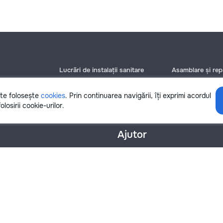
Lucrări de instalații sanitare
Asamblare și repa
Chișinău
Chișinău
Bălți
Bălți
ite folosește
cookies
. Prin continuarea navigării, îți exprimi acordul
Botanica
Botanica
olosirii cookie-urilor.
Ajutor
nțialitate
Cookies
Scrie în suport
info@remont.md
SRL "Br Team Pro"