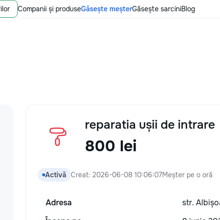
ilor
Companii și produse
Găsește meșter
Găsește sarcini
Blog
reparatia ușii de intrare
800 lei
Activă
Creat: 2026-06-08 10:06:07
Meșter pe o oră
Adresa
str. Albiș