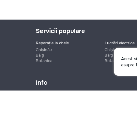
Servicii populare
Reparație la cheie
Lucrări electrice
Chișinău
Chișinău
Bălți
Bălți
Acest s
Botanica
Botanica
Nume
asupra f
Info
Telefon
Blog
Reguli
Prețuri la servicii
Ajutor
Politica de confide
Denumire companie