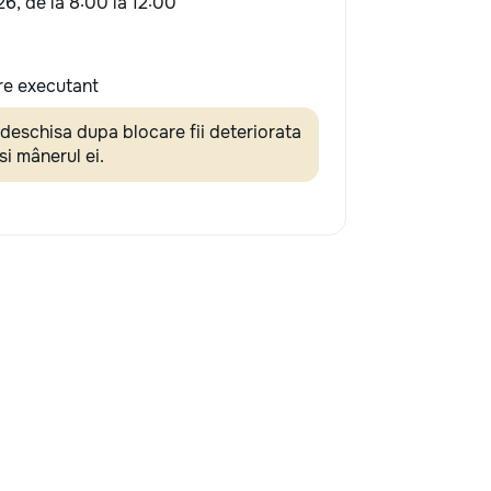
26, de la 8:00 la 12:00
re executant
 deschisa dupa blocare fii deteriorata
si mânerul ei.