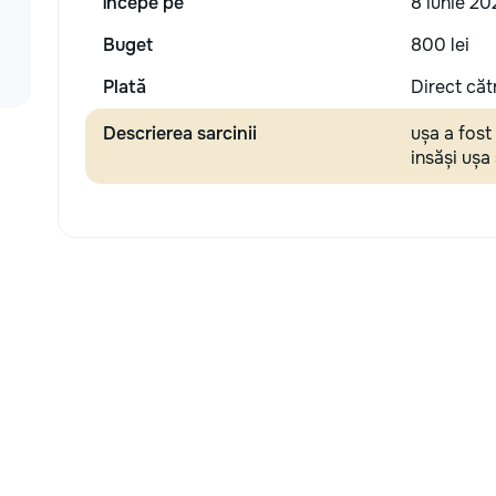
Începe pe
8 iunie 20
Buget
800 lei
Plată
Direct căt
Descrierea sarcinii
ușa a fost
insăși ușa 