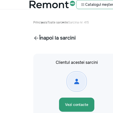
Catalogul meșter
Principala
Toate sarcinile
Sarcina nr: 415
Înapoi la sarcini
Clientul acestei sarcini
Vezi contacte