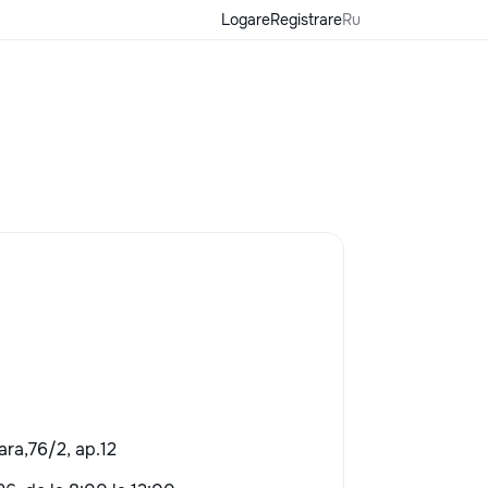
Logare
Registrare
Ru
oara,76/2, ap.12