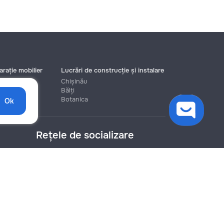
rație mobilier
Lucrări de construcție și instalare
Chișinău
Bălți
Botanica
Ok
Rețele de socializare