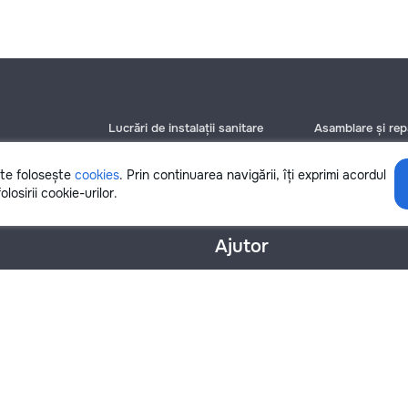
Lucrări de instalații sanitare
Asamblare și repa
Chișinău
Chișinău
Bălți
Bălți
ite folosește
cookies
. Prin continuarea navigării, îți exprimi acordul
Botanica
Botanica
olosirii cookie-urilor.
Ajutor
nțialitate
Cookies
Scrie în suport
info@remont.md
SRL "Br Team Pro"