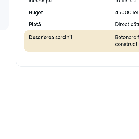
Începe pe
10 iunie 2
Buget
45000 lei
Plată
Direct căt
Descrierea sarcinii
Betonare f
constructi