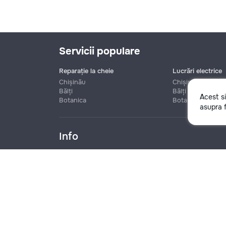
Servicii populare
Reparație la cheie
Lucrări electrice
Chișinău
Chișinău
Bălți
Bălți
Acest s
Botanica
Botanica
Nume
asupra f
Info
Telefon
Blog
Reguli
Prețuri la servicii
Ajutor
Politica de confide
Denumire companie