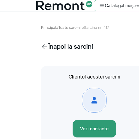
Catalogul meșter
Principala
Toate sarcinile
Sarcina nr: 417
Înapoi la sarcini
Clientul acestei sarcini
Vezi contacte