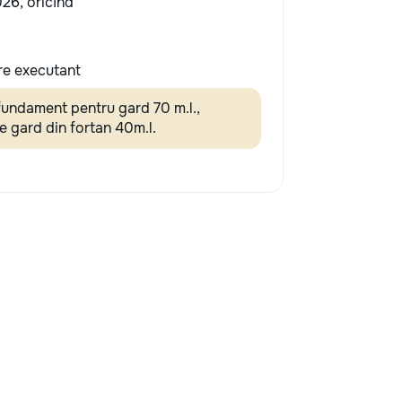
026, oricînd
re executant
undament pentru gard 70 m.l.,
e gard din fortan 40m.l.