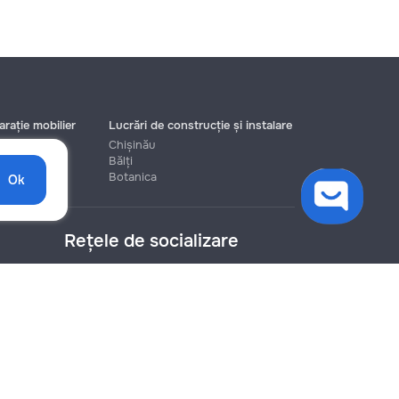
rație mobilier
Lucrări de construcție și instalare
Chișinău
Bălți
Botanica
Ok
Rețele de socializare