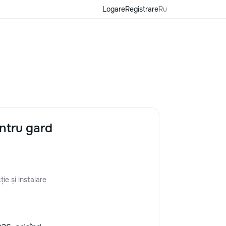
Logare
Registrare
Ru
ntru gard
ie și instalare