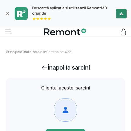
Descarcă aplicația și utilizează RemontMD
×
oriunde
★★★★★
Principala
Toate sarcinile
Sarcina nr: 422
Înapoi la sarcini
Clientul acestei sarcini