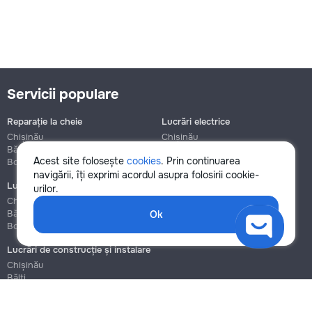
Servicii populare
Reparație la cheie
Lucrări electrice
Chișinău
Chișinău
Bălți
Bălți
Acest site folosește
cookies
. Prin continuarea
Botanica
Botanica
navigării, îți exprimi acordul asupra folosirii cookie-
Lucrări de instalații sanitare
Asamblare și reparație mobilier
urilor.
Chișinău
Chișinău
Bălți
Bălți
Ok
Botanica
Botanica
Lucrări de construcție și instalare
Chișinău
Bălți
Botanica