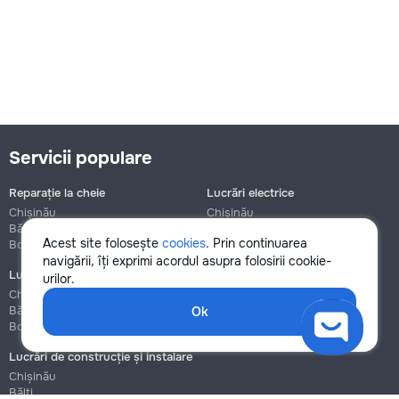
Servicii populare
Reparație la cheie
Lucrări electrice
Chișinău
Chișinău
Bălți
Bălți
Acest site folosește
cookies
. Prin continuarea
Botanica
Botanica
navigării, îți exprimi acordul asupra folosirii cookie-
Lucrări de instalații sanitare
Asamblare și reparație mobilier
urilor.
Chișinău
Chișinău
Bălți
Bălți
Ok
Botanica
Botanica
Lucrări de construcție și instalare
Chișinău
Bălți