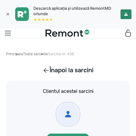
Descarcă aplicația și utilizează RemontMD
×
oriunde
★★★★★
Principala
Toate sarcinile
Sarcina nr: 438
Înapoi la sarcini
Clientul acestei sarcini