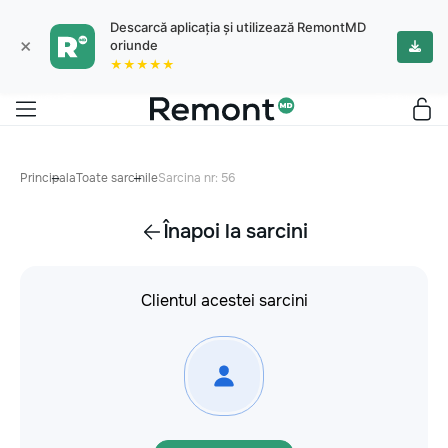
Descarcă aplicația și utilizează RemontMD
×
oriunde
★★★★★
Principala
Toate sarcinile
Sarcina nr: 56
Înapoi la sarcini
Clientul acestei sarcini