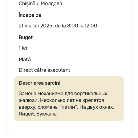
Chișinău, Молдова
Începe pe
21 martie 2025, de la 8:00 la 12:00
Buget
1 lei
Plată
Direct către executant
Descrierea sarcinii
Замена механизма для вертикальных
жалюзи. Несколько лет не крепятся
вверху, сломаны "петли". На двух окнах.
Лицей, Буюканы