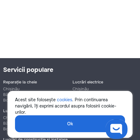
Servicii populare
Reparație la cheie
Lucrări electrice
Chișinău
Chișinău
Bălți
Bălți
Acest site folosește
cookies
. Prin continuarea
Botanica
Botanica
navigării, îți exprimi acordul asupra folosirii cookie-
Lucrări de instalații sanitare
Asamblare și reparație mobilier
urilor.
Chișinău
Chișinău
Bălți
Bălți
Ok
Botanica
Botanica
Lucrări de construcție și instalare