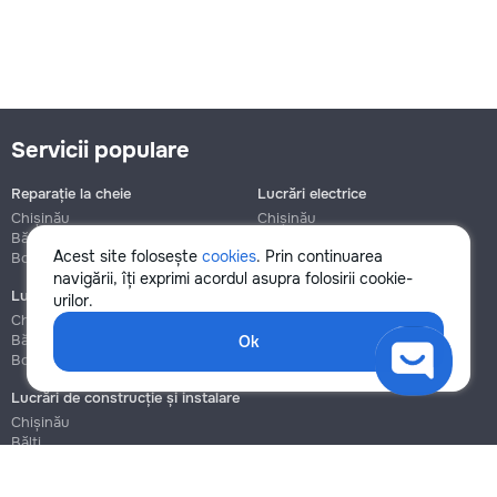
Servicii populare
Reparație la cheie
Lucrări electrice
Chișinău
Chișinău
Bălți
Bălți
Acest site folosește
cookies
. Prin continuarea
Botanica
Botanica
navigării, îți exprimi acordul asupra folosirii cookie-
Lucrări de instalații sanitare
Asamblare și reparație mobilier
urilor.
Chișinău
Chișinău
Bălți
Bălți
Ok
Botanica
Botanica
Lucrări de construcție și instalare
Chișinău
Bălți
Botanica