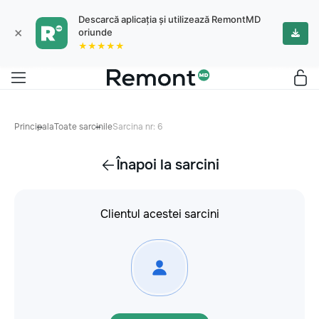
Descarcă aplicația și utilizează RemontMD
×
oriunde
★★★★★
Principala
Toate sarcinile
Sarcina nr: 6
Înapoi la sarcini
Clientul acestei sarcini