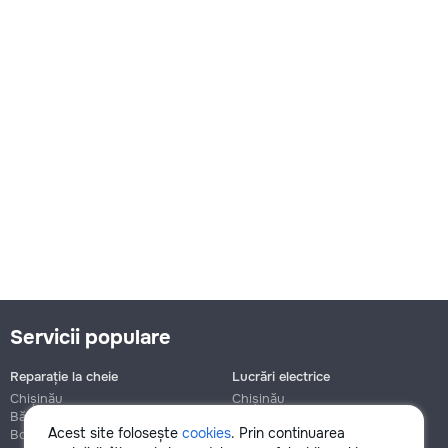
Servicii populare
Reparație la cheie
Lucrări electrice
Chișinău
Chișinău
Bălți
Bălți
Acest site folosește
cookies
. Prin continuarea
Botanica
Botanica