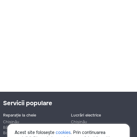
Servicii populare
Reparație la cheie
Lucrări electrice
Chișinău
Chișinău
Bălți
Bălți
Acest site folosește
cookies
. Prin continuarea
Botanica
Botanica