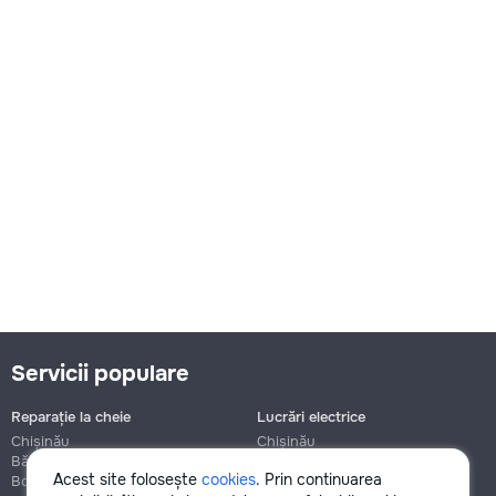
Servicii populare
Reparație la cheie
Lucrări electrice
Chișinău
Chișinău
Bălți
Bălți
Acest site folosește
cookies
. Prin continuarea
Botanica
Botanica