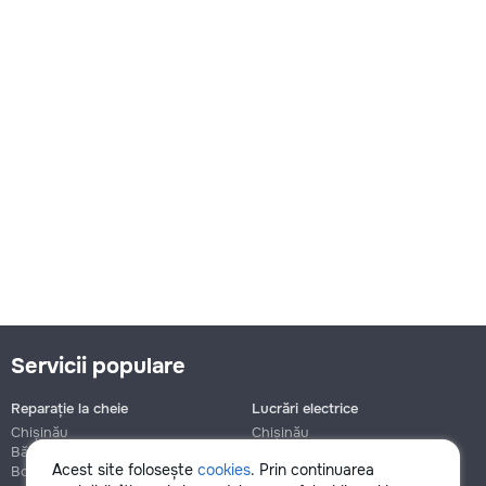
Servicii populare
Reparație la cheie
Lucrări electrice
Chișinău
Chișinău
Bălți
Bălți
Acest site folosește
cookies
. Prin continuarea
Botanica
Botanica