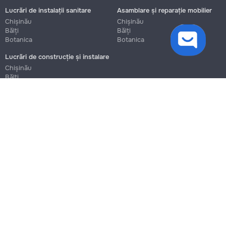
Lucrări de instalații sanitare
Asamblare și reparație mobilier
Chișinău
Chișinău
cookies
Bălți
Bălți
Botanica
Botanica
Lucrări de construcție și instalare
Chișinău
Bălți
Botanica
La numărul respectiv timp de două minute, după ce apăsați
Blog
butonul "Obține codul", va veni un cod de confirmare, care
Reguli
va trebui introdus mai jos
Prețuri la servicii
Ajutor
Obține codul
Politica de confidențialitate
Cookies
În caz de dificultăți sau întrebări, vă rugăm să contactați prin e-mail:
info@remont.md