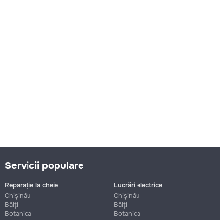
Servicii populare
Reparație la cheie
Lucrări electrice
Chișinău
Chișinău
Bălți
Bălți
Botanica
Botanica