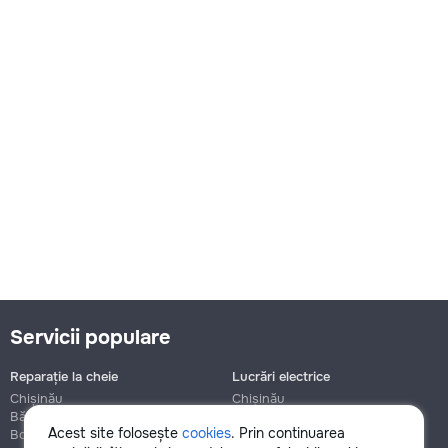
Servicii populare
Reparație la cheie
Lucrări electrice
Chișinău
Chișinău
Bălți
Bălți
Acest site folosește
cookies
. Prin continuarea
Botanica
Botanica