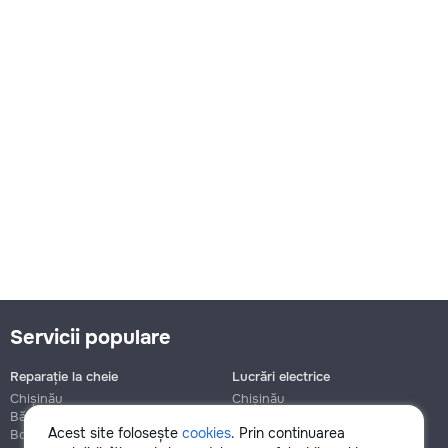
Servicii populare
Reparație la cheie
Lucrări electrice
Chișinău
Chișinău
Bălți
Bălți
Acest site folosește
cookies
. Prin continuarea
Botanica
Botanica